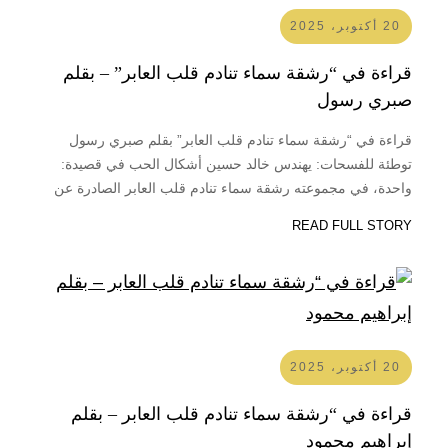
20 أكتوبر، 2025
قراءة في “رشقة سماء تنادم قلب العابر” – بقلم
صبري رسول
قراءة في “رشقة سماء تنادم قلب العابر” بقلم صبري رسول
توطئة للفسحات: يهندس خالد حسين أشكال الحب في قصيدة:
واحدة، في مجموعته رشقة سماء تنادم قلب العابر الصادرة عن
دار نوس هاوس بداية 2025. المجموعة عبارة عن أربع فسحات،
READ FULL STORY
وهي الفهرسة الهندسية الخاصّة التي تميّزت بها، أربعة أقسام، كلّ
فسحة…
20 أكتوبر، 2025
قراءة في “رشقة سماء تنادم قلب العابر – بقلم
إبراهيم محمود