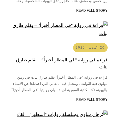
بين حمص ودمشق، هناك حاجز يدقق الهويات الشخصية، وحده
نضال محمد علي، المعتقل السياسي السابق لمدة خمسة عشر
READ FULL STORY
عاماً، يطلبون منه النزول الى تلك الغرفة الاسمنتية، ذات
الجدران…
20 أكتوبر، 2025
قراءة في رواية “في المطار أخيراً” – بقلم طارق
بنات
قراءة في رواية “في المطار أخيراً” بقلم طارق بنات في زمن
تتهاوى فيه الثوابت، وتتحلل فيه المعاني التي اعتدناها عن الانتماء
والهوية، تكتبالكاتبة السورية لجينة نبهان روايتها “في المطار أخيرًا”
كأنها تنظر في مرآة مكسورة، ترىفيها انعكاسات الذات المعاصرة
READ FULL STORY
وقد تحوّلت إلى شظايا متناثرة من قلق وتيه وحنين لا وجهة…