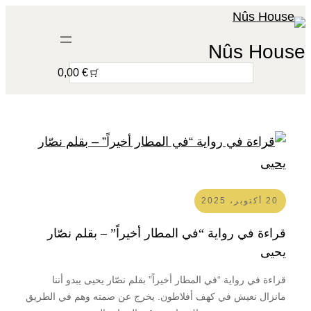
تخطى
إلى
Nûs House
المحتوى
S
€ 0,00
e
a
r
c
h
20 أكتوبر، 2025
قراءة في رواية “في المطار أخيراً” – بقلم نصّار
يحيى
قراءة في رواية “في المطار أخيراً” بقلم نصّار يحيى يبدو أننا
مانزال نعيش في كهف أفلاطون. يخرج عن صمته وهم في الطريق