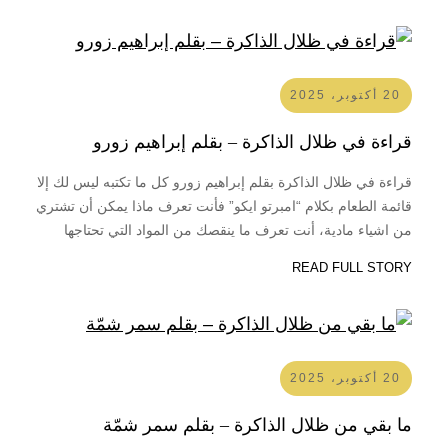
معهم، بعد…
20 أكتوبر، 2025
قراءة في ظلال الذاكرة – بقلم إبراهيم زورو
قراءة في ظلال الذاكرة بقلم إبراهيم زورو كل ما تكتبه ليس لك إلا
قائمة الطعام بكلام “امبرتو ايكو” فأنت تعرف ماذا يمكن أن تشتري
من اشياء مادية، أنت تعرف ما ينقصك من المواد التي تحتاجها
صحتك. أو لنعكس ما قاله “امبرتو ايكو” كل حياتك ليست ملكك إلا
READ FULL STORY
السجن فهو لك…
20 أكتوبر، 2025
ما بقي من ظلال الذاكرة – بقلم سمر شمّة