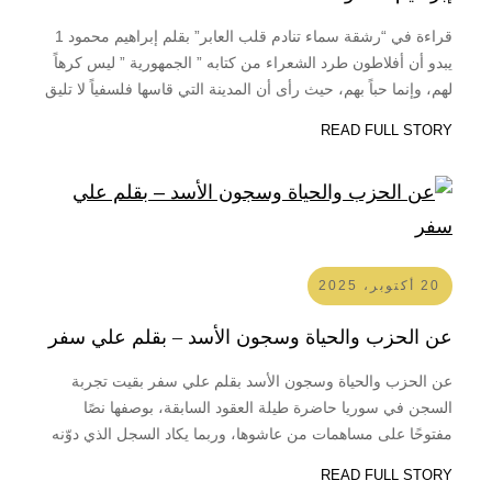
قراءة في “رشقة سماء تنادم قلب العابر” بقلم إبراهيم محمود 1
يبدو أن أفلاطون طرد الشعراء من كتابه ” الجمهورية ” ليس كرهاً
لهم، وإنما حباً بهم، حيث رأى أن المدينة التي قاسها فلسفياً لا تليق
بهم، إنما خارج أسوارها، أن مكانهم الطبيعة، أو البرّية، ليعيدوا في
READ FULL STORY
أنفسِهم الشّعرية دورة…
20 أكتوبر، 2025
عن الحزب والحياة وسجون الأسد – بقلم علي سفر
عن الحزب والحياة وسجون الأسد بقلم علي سفر بقيت تجربة
السجن في سوريا حاضرة طيلة العقود السابقة، بوصفها نصًا
مفتوحًا على مساهمات من عاشوها، وربما يكاد السجل الذي دوّنه
الناشطون السوريون هو الأوسع في تعداد جرائم السلطة
READ FULL STORY
الديكتاتورية الأسدية، فقد كتبه هؤلاء من أجل ألا يُنسى ما حصل