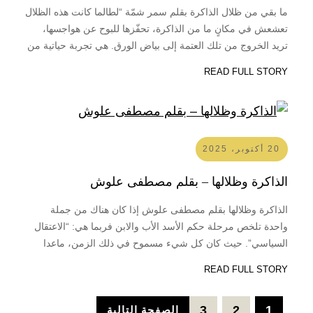
ما بقي من ظلال الذاكرة بقلم سمر شمّة “لطالما كانت هذه الظلال
تعشعش في مكانٍ ما من الذاكرة، تحفّزها للبوح عن هواجسها،
تريد الخروج من تلك العتمة إلى بياض الورق. هي تجربة حياتية من
نوع خاص، استغرقت قرابة العقد من الزمن، لذلك من الطبيعي أن
READ FULL STORY
ترى النور كما كل تجربة…
20 أكتوبر، 2025
الذاكرة وظلالها – بقلم مصطفى علوش
الذاكرة وظلالها بقلم مصطفى علوش إذا كان هناك من جملة
واحدة تلخص مرحلة حكم الأسد الأب والابن فربما هي: “الاعتقال
السياسي”. حيث كان كل شيء مسموح في ذلك الزمن، ماعدا
العمل السياسي المعارض. في كتابه “ظلال الذاكرة من تدمر إلى
READ FULL STORY
صيدنايا” يوثق الكاتب “نصار يحي” لتجربة اعتقاله ورفاقه من
حزب…
3
2
1
الصفحة التالية