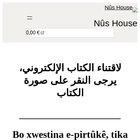
تخطى
إلى
Nûs House
المحتوى
S
€ 0,00
e
a
r
c
لاقتناء الكتاب الإلكتروني،
h
يرجى النقر على صورة
الكتاب
__________________
Bo xwestina e-pirtûkê, tika