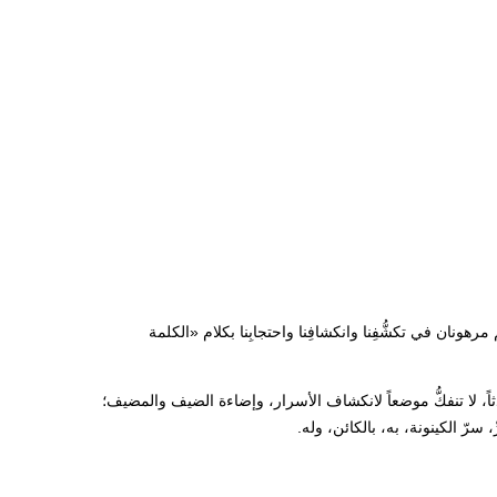
رهونان في تكشُّفِنا وانكشافِنا واحتجابِنا بكلام «الكلمة
دثاً، لا تنفكُّ موضعاً لانكشاف الأسرار، وإضاءة الضيف والمضيف؛
 سرّ الكينونة، به، بالكائن، وله.