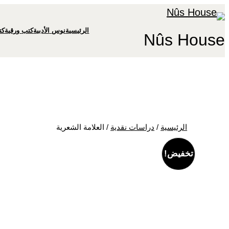
تخطى
إلى
الرئيسية
نوس
الأدبية
كتب
ورقية
كت
Nûs House
المحتوى
الرئيسية
/
دراسات نقدية
/ العلامة الشعرية
تخفيض!