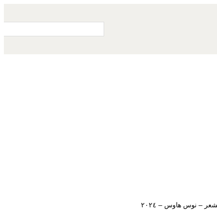
S
e
a
r
c
h
عر – نوس هاوس – ٢٠٢٤