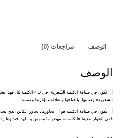
الوصف
مراجعات (0)
الوصف
أن نكون في ضيافة الكلمة الشّعرية، في نداء الكلمة لنا، فهذا يعني أن
الشعرية» وصمتها، بانفتاحها وانغلاقها، بإنارتها وعتمتها.
أن نكون في ضيافة الكلمة هو أن نحاورها، نحاورَ الكائن الذي يسكنه
ففي الحوار تضيئنا «الكلمة»، ننهض بها وتنهض بنا؛ لهذا فنداؤها واجبٌ 