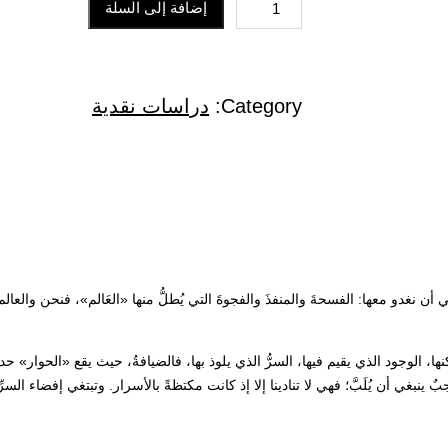
ك
إضافة إلى السلة
س
س
م
ي
ع
ع
Category:
دراسات نقدية
ة
ر
ر
ا
ل
ا
ا
ع
ل
ل
ل
ا
أ
ح
 نغدو معها: الفسحةَ والمنفذَ والفجوةَ التي يُطلُّ منها «العَالم»، فنحن والعالم م
م
ة
ص
ا
ا، الوجود الذي يقيم فيها، السرُّ الذي يلوذ بها، فالضيافةُ، حيث يقع «الحوار» ح
ينبغي أن يُلَبَّ؛ فهي لا تنادينا إلا إذ كانت مكتظةً بالأسرار. وتبتغي إفضاء السرِّ،
ا
ل
ل
ل