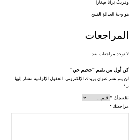
وقريبٌ يَرانا صِغاراً
0
0
هو وجهُ العدالةِ القبيح
.
.
المراجعات
لا توجد مراجعات بعد.
كن أول من يقيم “جحيم حي”
لن يتم نشر عنوان بريدك الإلكتروني.
الحقول الإلزامية مشار إليها
بـ
*
تقييمك
*
مراجعتك
*