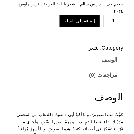
ل
ل
جحيم حي – إدريس سالم – شعر باللغة العربية – نوس هاوس –
٢٠٢٤
س
س
ك
إضافة إلى السلة
م
ع
ع
ي
ر
ر
ة
Category:
شعر
ج
الوصف
ا
ا
ح
ي
ل
ل
مراجعات (0)
م
أ
ح
ح
الوصف
ي
ص
ا
كتبْتُ هذه النصوصَ، وأنا أقنعُ أبي «العنيدَ»؛ للذهاب إلى المشفى؛
ل
ل
مرّةً لارتفاع ضغط الدمِ لديه، ومرّةً لضيق التنفّسِ، وأخرى من
قَرْحة تسْكرُ في أحشائه. كتبْتُ هذه النصوصَ، وأنا أسهرُ مُراقِباً