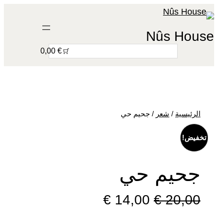
تخطى
إلى
Nûs House
المحتوى
S
€ 0,00
e
a
r
c
h
الرئيسية
/
شعر
/ جحيم حي
تخفيض!
جحيم حي
ا
ا
€
14,00
€
20,00