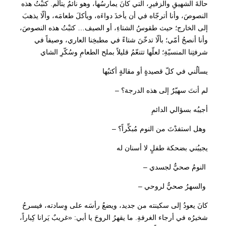
ي
ي
حالةَ الشهيقِ والزفيرِ، التي كانَ يمارسُها، وهو نائمٌ يتألّم. كتبْتُ هذه
النصوصَ، وأنا أترجّاه في أن يأخذَ دواءَه، ويأكلَ طعامَه، وألّا يذهبَ
ه
ه
إلى الخارج؛ حيث طقوسُ الشتاءِ، أو الصيف… كتبْتُ هذه النصوصَ،
وأنا أنصحُ أمّي؛ بألّا تدخّنَ شتاءً في مطبخِنا العاري، وصيفاً في
و
و
شرفتِنا المنسيّةِ؛ لعلّها تتنعّمُ قليلاً بملح الطعامِ وسُكّرِ الشاي
يسألُني في كلّ قصيدةٍ أو مقالةٍ أكتبُها
:
:
لم أنتَ سهيّرٌ إلى هذه الدرجة؟ –
€
€
أجيبُه بسؤالي الدائمِ
وهل استفدْتَ من النوم مُبكِّراً؟ –
1
2
يجيبُني بضحكة طفلٍ لا أسنان له
النومُ صحيٌّ لجسدي –
4
0
والسهرُ صحيٌّ لروحي –
,
,
كانَ يعودُ إلى سكينته من جديد، ويضعُ رأسَه على وِسادته، فيسرحُ
شخيرُه في أرجاء الغرفةِ. ما يقهرُ الروحَ يا أبي: «غريبٌ يَرانا كِباراً،
0
0