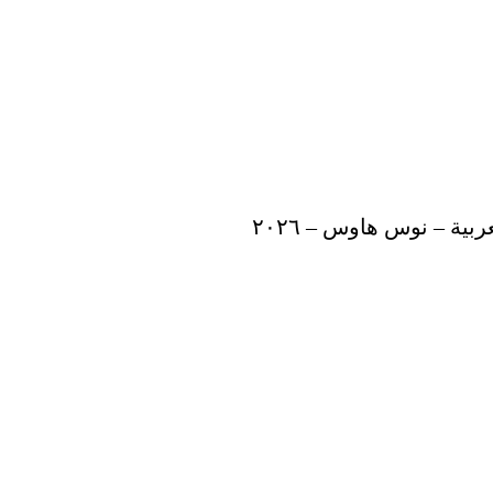
ية – نوس هاوس – ٢٠٢٦