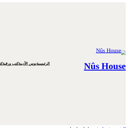
تخطى
إلى
المحتوى
Nûs House
الرئيسية
نوس
الأدبية
كتب
ورقية
كت