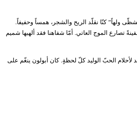
ى ولهاً” كنّا نقلّد الريح والشجر، همساً وحفيفاً.
ةً تصارع الموج العاتي. أمّا شفاهنا فقد ألهبها شميم
أحلام الحبّ الوليد كلّ لحظةٍ. كان أبولون ينغّم على