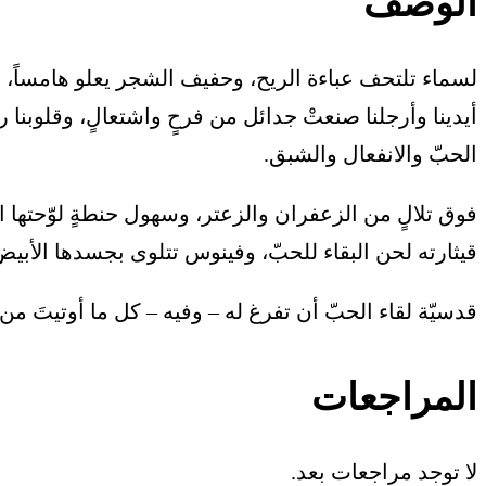
الوصف
لسماء تلتحف عباءة الريح، وحفيف الشجر يعلو هامساً، “الت
أيدينا وأرجلنا صنعتْ جدائل من فرحٍ واشتعالٍ، وقلوبنا
الحبّ والانفعال والشبق.
فوق تلالٍ من الزعفران والزعتر، وسهول حنطةٍ لوّحتها ا
قيثارته لحن البقاء للحبّ، وفينوس تتلوى بجسدها الأبيض
قدسيّة لقاء الحبّ أن تفرغ له – وفيه – كل ما أوتيتَ من 
المراجعات
لا توجد مراجعات بعد.