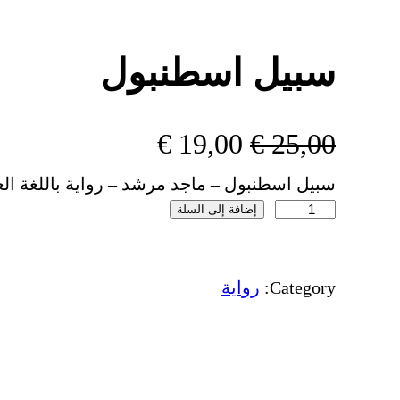
سبيل اسطنبول
ا
ا
€
19,00
€
25,00
سبيل اسطنبول – ماجد مرشد – رواية باللغة العرب
ل
ل
إضافة إلى السلة
ك
س
س
م
ي
ع
ع
Category:
رواية
ة
ر
ر
س
ب
ا
ا