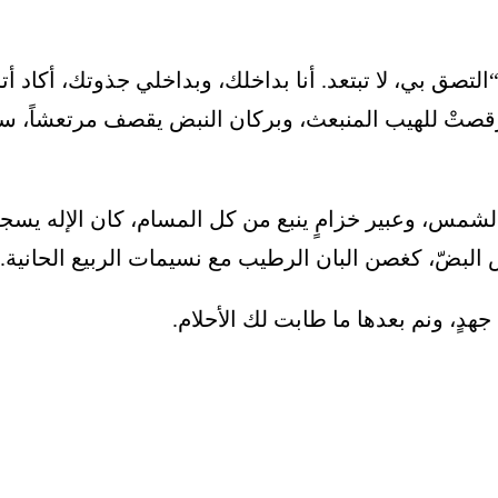
ي
ل
ل
ل
صق بي، لا تبتعد. أنا بداخلك، وبداخلي جذوتك، أكاد أتشظّ
ا
أ
ح
 رقصتْ للهيب المنبعث، وبركان النبض يقصف مرتعشاً، سفين
س
ط
ص
ا
ن
لشمس، وعبير خزامٍ ينبع من كل المسام، كان الإله يسجد ل
ل
ل
ب
 البضّ، كغصن البان الرطيب مع نسيمات الربيع الحانية.
و
ي
ي
ل
جهدٍ، ونم بعدها ما طابت لك الأحلام.
ه
ه
و
و
:
: